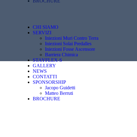
BROCHURE
CHI SIAMO
SERVIZI
Iniezioni Muri Contro Terra
Iniezioni Solai Predalles
Iniezioni Fosse Ascensore
Barriera Chimica
STAYFLEX-S
GALLERY
NEWS
CONTATTI
SPONSORSHIP
Jacopo Guidetti
Matteo Berruti
BROCHURE