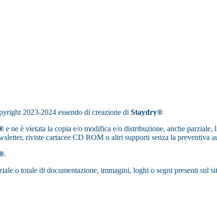
Copyright 2023-2024 essendo di creazione di
Staydry®
®
e ne è vietata la copia e/o modifica e/o distribuzione, anche parziale,
newsletter, riviste cartacee CD ROM o altri supporti senza la preventiva a
y®
.
iale o totale di documentazione, immagini, loghi o segni presenti sul sito