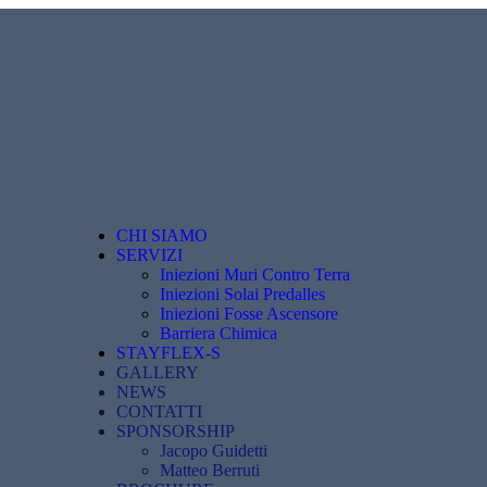
CHI SIAMO
SERVIZI
Iniezioni Muri Contro Terra
Iniezioni Solai Predalles
Iniezioni Fosse Ascensore
Barriera Chimica
STAYFLEX-S
GALLERY
NEWS
CONTATTI
SPONSORSHIP
Jacopo Guidetti
Matteo Berruti