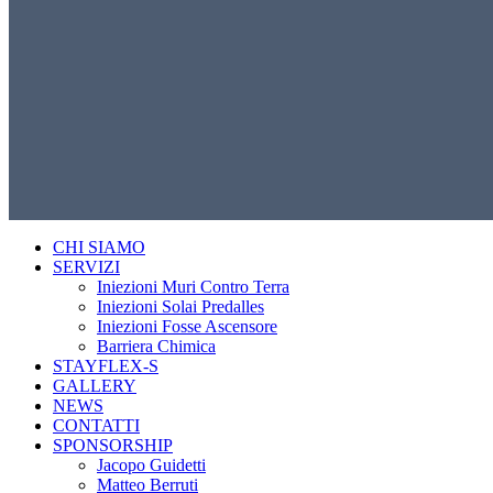
CHI SIAMO
SERVIZI
Iniezioni Muri Contro Terra
Iniezioni Solai Predalles
Iniezioni Fosse Ascensore
Barriera Chimica
STAYFLEX-S
GALLERY
NEWS
CONTATTI
SPONSORSHIP
Jacopo Guidetti
Matteo Berruti